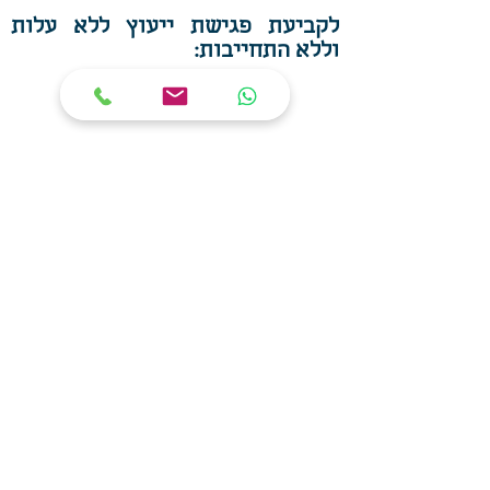
לקביעת פגישת ייעוץ ללא עלות
וללא התחייבות:
שד' שאול המלך 8, תל אביב
(קומה 11, מגדל בית אמות משפט)
0587-677-677
072-3388226
AmigaLaw@gmail.com
מוזמנים לבקר אותנו גם בפייסבוק
נזקי גוף
תאונות דרכים
תאונות עבודה
רשלנות רפואית
פגיעה בשטח ציבורי או בבתי עסק